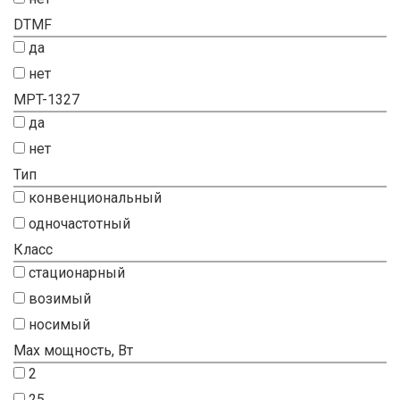
DTMF
да
нет
MPT-1327
да
нет
Тип
конвенциональный
одночастотный
Класс
стационарный
возимый
носимый
Max мощность, Вт
2
25