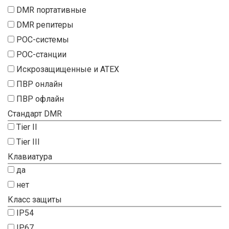
DMR портативные
DMR репитеры
POC-системы
POC-станции
Искрозащищенные и ATEX
ПВР онлайн
ПВР офлайн
Стандарт DMR
Tier II
Tier III
Клавиатура
да
нет
Класс защиты
IP54
IP67