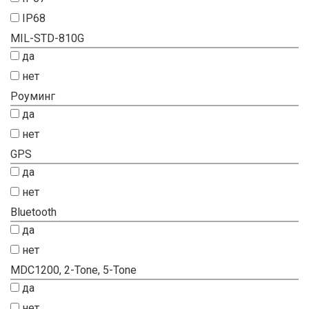
IP68
MIL-STD-810G
да
нет
Роуминг
да
нет
GPS
да
нет
Bluetooth
да
нет
MDC1200, 2-Tone, 5-Tone
да
нет