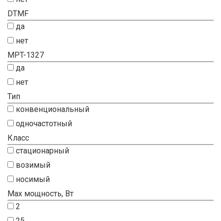
DTMF
да
нет
MPT-1327
да
нет
Тип
конвенциональный
одночастотный
Класс
стационарный
возимый
носимый
Max мощность, Вт
2
25