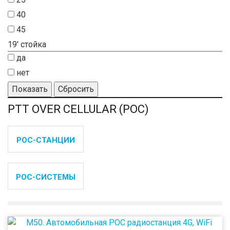
40
45
19' стойка
да
нет
Показать
Сбросить
PTT OVER CELLULAR (POC)
POC-СТАНЦИИ
POC-СИСТЕМЫ