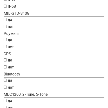
IP68
MIL-STD-810G
да
нет
Роуминг
да
нет
GPS
да
нет
Bluetooth
да
нет
MDC1200, 2-Tone, 5-Tone
да
нет