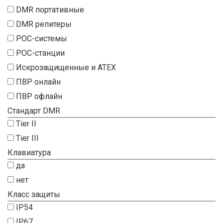
DMR портативные
DMR репитеры
POC-системы
POC-станции
Искрозащищенные и ATEX
ПВР онлайн
ПВР офлайн
Стандарт DMR
Tier II
Tier III
Клавиатура
да
нет
Класс защиты
IP54
IP67