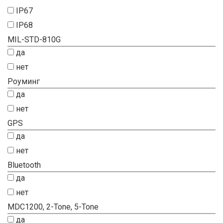
IP67
IP68
MIL-STD-810G
да
нет
Роуминг
да
нет
GPS
да
нет
Bluetooth
да
нет
MDC1200, 2-Tone, 5-Tone
да