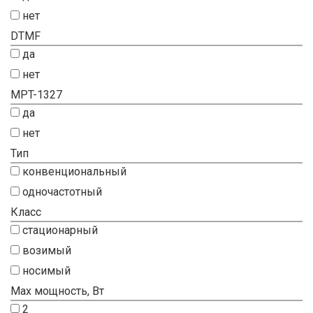
нет
DTMF
да
нет
MPT-1327
да
нет
Тип
конвенциональный
одночастотный
Класс
стационарный
возимый
носимый
Max мощность, Вт
2