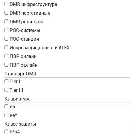
DMR инфраструктура
DMR портативные
DMR репитеры
POC-системы
POC-станции
Искрозащищенные и ATEX
ПВР онлайн
ПВР офлайн
Стандарт DMR
Tier II
Tier III
Клавиатура
да
нет
Класс защиты
IP54