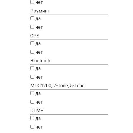
нет
Роуминг
да
нет
GPS
да
нет
Bluetooth
да
нет
MDC1200, 2-Tone, 5-Tone
да
нет
DTMF
да
нет