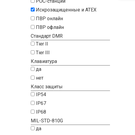
POC-станции
Искрозащищенные и ATEX
ПВР онлайн
ПВР офлайн
Стандарт DMR
Tier II
Tier III
Клавиатура
да
нет
Класс защиты
IP54
IP67
IP68
MIL-STD-810G
да