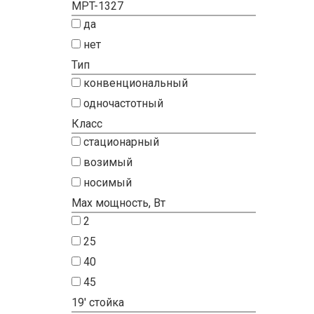
MPT-1327
да
нет
Тип
конвенциональный
одночастотный
Класс
стационарный
возимый
носимый
Max мощность, Вт
2
25
40
45
19' стойка