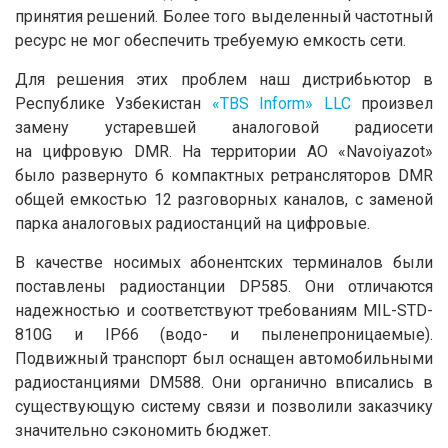
принятия решений. Более того выделенный частотный
ресурс не мог обеспечить требуемую емкость сети.
Для решения этих проблем наш дистрибьютор в
Республике Узбекистан
«TBS Inform» LLC
произвел
замену устаревшей аналоговой радиосети
на цифровую DMR. На территории АО «Navoiyazot»
было развернуто 6 компактных ретрансляторов DMR
общей емкостью 12 разговорных каналов, с заменой
парка аналоговых радиостанций на цифровые.
В качестве носимых абонентских терминалов были
поставлены радиостанции DP585. Они отличаются
надежностью и соответствуют требованиям MIL-STD-
810G и IP66 (водо- и пыленепроницаемые).
Подвижный транспорт был оснащен автомобильными
радиостанциями DM588. Они органично вписались в
существующую систему связи и позволили заказчику
значительно сэкономить бюджет.